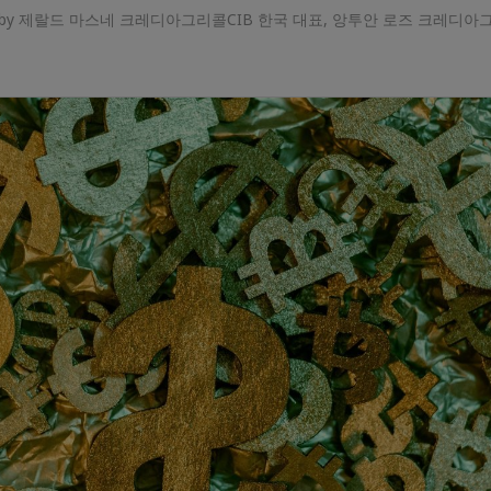
일 • by 제랄드 마스네 크레디아그리콜CIB 한국 대표, 앙투안 로즈 크레디아