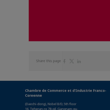
Share
Share
Share
Share this page
on
on
on
Facebook
Twitter
Linkedin
Chambre de Commerce et d’Industrie Franco-
Coreenne
(Daechi-dong), Nobel B/D, 5th floor
16, Teheran-ro 78-gil, Gangnam-gu,