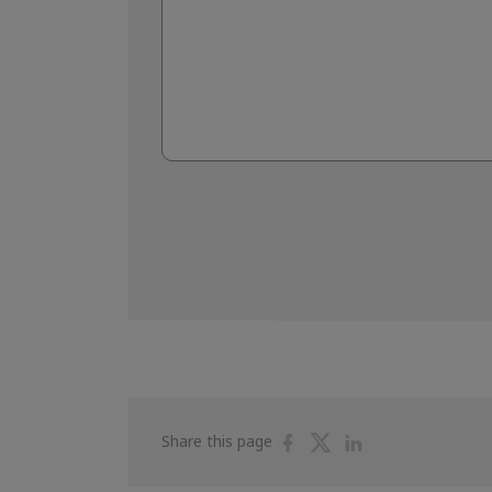
Share
Share
Share
Share this page
on
on
on
Facebook
Twitter
Linkedin