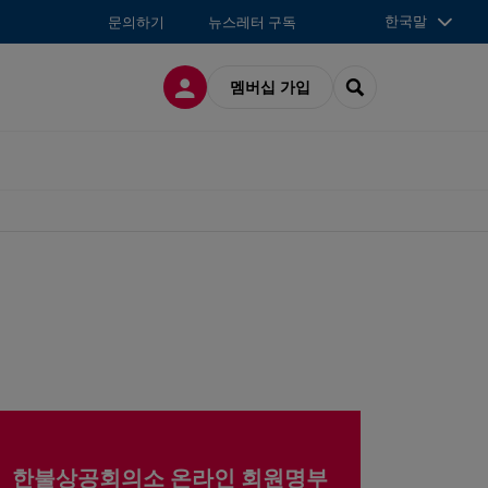
한국말
문의하기
뉴스레터 구독
접속
SEARCH
멤버십 가입
한불상공회의소 온라인 회원명부