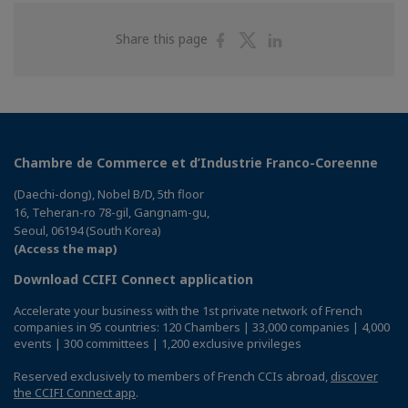
Share
Share
Share
Share this page
on
on
on
Facebook
Twitter
Linkedin
Chambre de Commerce et d’Industrie Franco-Coreenne
(Daechi-dong), Nobel B/D, 5th floor
16, Teheran-ro 78-gil, Gangnam-gu,
Seoul, 06194 (South Korea)
(Access the map)
Download CCIFI Connect application
Accelerate your business with the 1st private network of French
companies in 95 countries: 120 Chambers | 33,000 companies | 4,000
events | 300 committees | 1,200 exclusive privileges
Reserved exclusively to members of French CCIs abroad,
discover
the CCIFI Connect app
.