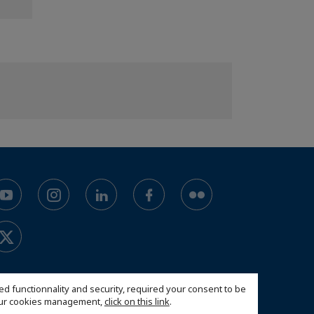
ed functionnality and security, required your consent to be
 our cookies management,
click on this link
.