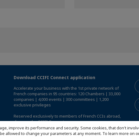
Download CCIFI Connect application
Accelerate your business with the 1st private network of
French companies in 95 countries: 120 Chambers | 33,000
companies | 4,000 events | 300 committees | 1,200
exclusive privileges
Reserved exclusively to members of French CCIs abroad,
discover the CCIFI Connect app
.
age, improve its performance and security. Some cookies, that don't involv
ill be allowed to change your parameters at any moment. To learn more on