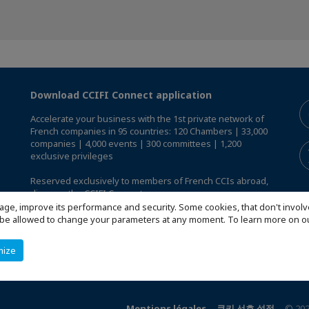
Download CCIFI Connect application
Accelerate your business with the 1st private network of
French companies in 95 countries: 120 Chambers | 33,000
companies | 4,000 events | 300 committees | 1,200
exclusive privileges
Reserved exclusively to members of French CCIs abroad,
discover the CCIFI Connect app
.
age, improve its performance and security. Some cookies, that don't involv
ill be allowed to change your parameters at any moment. To learn more on
mize
Mentions légales
쿠키 선호 설정
© 202