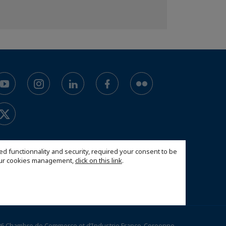
ed functionnality and security, required your consent to be
 our cookies management,
click on this link
.
6 Chambre de Commerce et d’Industrie Franco-Coreenne