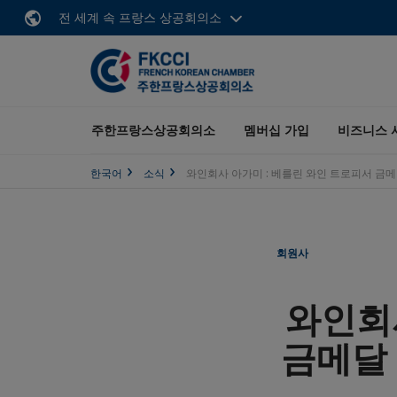
전 세계 속 프랑스 상공회의소
주한프랑스상공회의소
멤버십 가입
비즈니스 
한국어
소식
와인회사 아가미 : 베를린 와인 트로피서 금메
회원사
와인회
금메달 