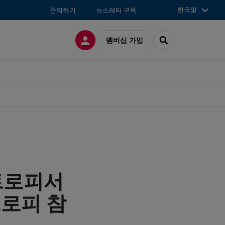
한국말
문의하기
뉴스레터 구독
접속
SEARCH
멤버십 가입
트로피서
트로피 참