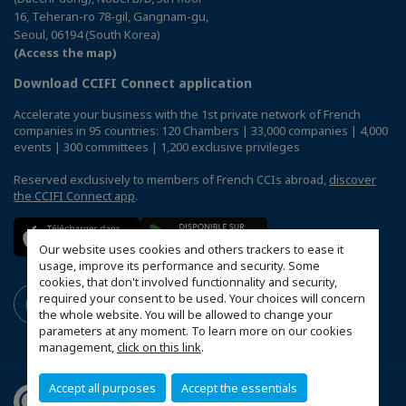
16, Teheran-ro 78-gil, Gangnam-gu,
Seoul, 06194 (South Korea)
(Access the map)
Download CCIFI Connect application
Accelerate your business with the 1st private network of French
companies in 95 countries: 120 Chambers | 33,000 companies | 4,000
events | 300 committees | 1,200 exclusive privileges
Reserved exclusively to members of French CCIs abroad,
discover
the CCIFI Connect app
.
Our website uses cookies and others trackers to ease it
usage, improve its performance and security. Some
cookies, that don't involved functionnality and security,
required your consent to be used. Your choices will concern
the whole website. You will be allowed to change your
parameters at any moment. To learn more on our cookies
management,
click on this link
.
Accept all purposes
Accept the essentials