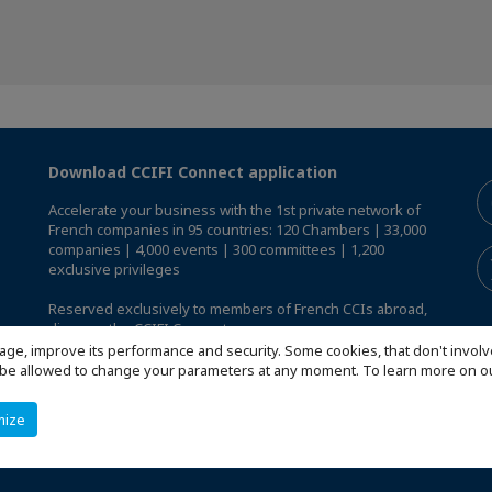
Download CCIFI Connect application
Accelerate your business with the 1st private network of
French companies in 95 countries: 120 Chambers | 33,000
companies | 4,000 events | 300 committees | 1,200
exclusive privileges
Reserved exclusively to members of French CCIs abroad,
discover the CCIFI Connect app
.
age, improve its performance and security. Some cookies, that don't involv
ill be allowed to change your parameters at any moment. To learn more on
mize