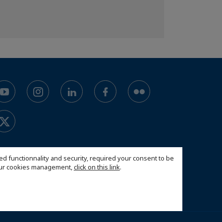
ed functionnality and security, required your consent to be
 our cookies management,
click on this link
.