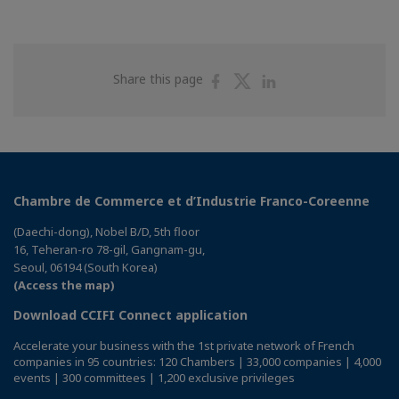
Share
Share
Share
Share this page
on
on
on
Facebook
Twitter
Linkedin
Chambre de Commerce et d’Industrie Franco-Coreenne
(Daechi-dong), Nobel B/D, 5th floor
16, Teheran-ro 78-gil, Gangnam-gu,
Seoul, 06194 (South Korea)
(Access the map)
Download CCIFI Connect application
Accelerate your business with the 1st private network of French
companies in 95 countries: 120 Chambers | 33,000 companies | 4,000
events | 300 committees | 1,200 exclusive privileges