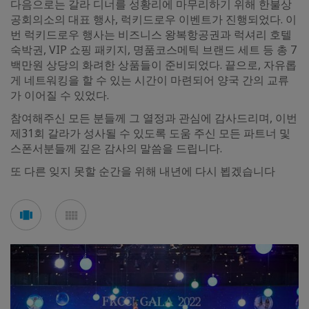
다음으로는 갈라 디너를 성황리에 마무리하기 위해 한불상
공회의소의 대표 행사, 럭키드로우 이벤트가 진행되었다. 이
번 럭키드로우 행사는 비즈니스 왕복항공권과 럭셔리 호텔
숙박권, VIP 쇼핑 패키지, 명품코스메틱 브랜드 세트 등 총 7
백만원 상당의 화려한 상품들이 준비되었다. 끝으로, 자유롭
게 네트워킹을 할 수 있는 시간이 마련되어 양국 간의 교류
가 이어질 수 있었다.
참여해주신 모든 분들께 그 열정과 관심에 감사드리며, 이번
제31회 갈라가 성사될 수 있도록 도움 주신 모든 파트너 및
스폰서분들께 깊은 감사의 말씀을 드립니다.
또 다른 잊지 못할 순간을 위해 내년에 다시 뵙겠습니다
See
See
carousel
mosaic
mode
mode