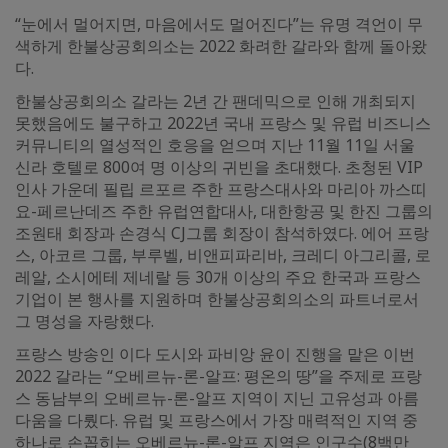
“눈에서 멀어지면, 마음에서도 멀어진다”는 유명 격언이 무
색하게 한불상공회의소는 2022 화려한 갈라와 함께 돌아왔
다.
한불상공회의소 갈라는 2년 간 팬데믹으로 인해 개최되지
못했음에도 불구하고 2022년 국내 프랑스 및 유럽 비즈니스
커뮤니티의 열성적인 호응을 얻으며 지난 11월 11일 서울
신라 호텔로 800여 명 이상의 귀빈을 초대했다. 초청된 VIP
인사 가운데 필립 르포르 주한 프랑스대사와 마리아 까스띠
요-페르난데즈 주한 유럽연합대사, 대한항공 및 한진 그룹의
조원태 회장과 손경식 CJ그룹 회장이 참석하였다. 에어 프랑
스, 아코르 그룹, 부루벨, 비앤피파리바, 크레디 아그리콜, 로
레알, 소시에테 제네랄 등 30개 이상의 주요 한국과 프랑스
기업이 본 행사를 지원하며 한불상공회의소의 파트너로서
그 명성을 자랑했다.
프랑스 방송인 이다 도시와 파비앙 윤이 진행을 맡은 이번
2022 갈라는 “오베르뉴-론-알프: 평온의 땅”을 주제로 프랑
스 동남부의 오베르뉴-론-알프 지역이 지닌 고유성과 아름
다움을 다뤘다. 유럽 및 프랑스에서 가장 매력적인 지역 중
하나로 손꼽히는 오베르뉴-론-알프 지역은 인구수(8백만