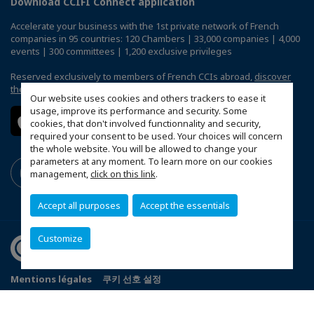
Download CCIFI Connect application
Accelerate your business with the 1st private network of French
companies in 95 countries: 120 Chambers | 33,000 companies | 4,000
events | 300 committees | 1,200 exclusive privileges
Reserved exclusively to members of French CCIs abroad,
discover
the CCIFI Connect app
.
Our website uses cookies and others trackers to ease it
usage, improve its performance and security. Some
cookies, that don't involved functionnality and security,
required your consent to be used. Your choices will concern
the whole website. You will be allowed to change your
parameters at any moment. To learn more on our cookies
management,
click on this link
.
Accept all purposes
Accept the essentials
Customize
Mentions légales
쿠키 선호 설정
© 2026 Chambre de Commerce et d’Industrie Franco-Coreenne