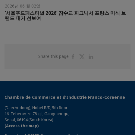
2026년 06 월 02일
‘서울푸드페스티벌 2026’ 잠수교 피크닉서 프랑스 미식 브
랜드 대거 선보여
Share
Share
Share
Share this page
on
on
on
Facebook
Twitter
Linkedin
Chambre de Commerce et d’Industrie Franco-Coreenne
(Daechi-dong), Nobel B/D, 5th floor
16, Teheran-ro 78-gil, Gangnam-gu,
Seoul, 06194 (South Korea)
(Access the map)