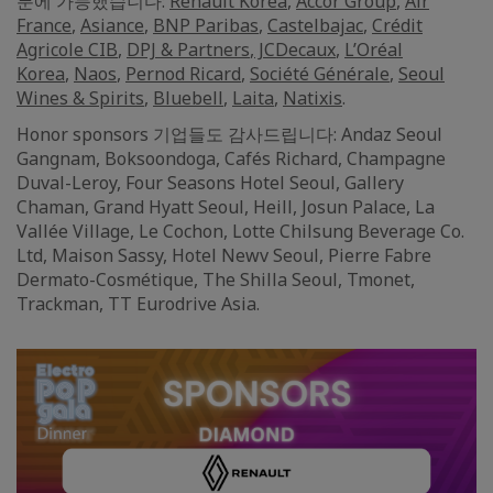
분에 가능했습니다:
Renault Korea
,
Accor Group
,
Air
France
,
Asiance
,
BNP Paribas
,
Castelbajac
,
Crédit
Agricole CIB
,
DPJ & Partners
,
JCDecaux
,
L’Oréal
Korea
,
Naos
,
Pernod Ricard
,
Société Générale
,
Seoul
Wines & Spirits
,
Bluebell
,
Laita
,
Natixis
.
Honor sponsors 기업들도 감사드립니다: Andaz Seoul
Gangnam, Boksoondoga, Cafés Richard, Champagne
Duval-Leroy, Four Seasons Hotel Seoul, Gallery
Chaman, Grand Hyatt Seoul, Heill, Josun Palace, La
Vallée Village, Le Cochon, Lotte Chilsung Beverage Co.
Ltd, Maison Sassy, Hotel Newv Seoul, Pierre Fabre
Dermato-Cosmétique, The Shilla Seoul, Tmonet,
Trackman, TT Eurodrive Asia.