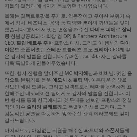
자들의 열정과 에너지가 돋보였던 행사였습니다.
올해는 일렉트로팝을 주제로, 역동적이고 우아한 분위기 속
에서 정치, 비즈니스, 음악 등 다양한 분야의 귀빈들을 맞이
했습니다. 행사에서 멋진 연설을 해주신
다비드 피에르 잘리
콩
한불상공회의소 회장 겸 DPJ & Partners Architecture
CEO,
필립 베르투
주한 프랑스 대사, 그리고 이 행사의
다이
아몬드 스폰서
였던
스테판 르블레즈 르노 코리아
CEO께 깊
은 감사의 말씀을 전합니다. 유쾌한 그의 축배사는 갈라를
더욱 특별하게 만들어주었습니다.
또한, 행사 진행을 맡아주신 MC
박지혜
님과
비비
님, 멋진 음
악으로 분위기를 돋운
에모시
&
튤립 박
, 아름다운 의상을
선보인 헤일 모델들, 그리고 일렉트로팝 테마를 완벽하게 표
현해주신 데코레이션 팀에게도 감사의 말씀을 전합니다. 이
번 행사를 통해 한국에서의 첫 무대를 선보인 프랑스의 전설
적인 가수
줄리앙 클레르
께도 특별한 감사를 드리며, 그의
감동적인 공연을 따뜻하게 맞아주신 관객 여러분께도 깊이
감사드립니다.
마지막으로, 아낌없는 지원을 해주신
파트너
와
스폰서
들께