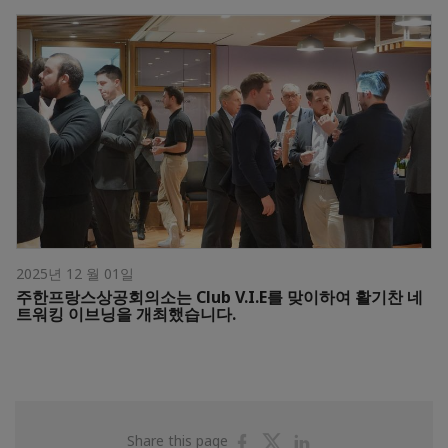
2025년 12 월 01일
주한프랑스상공회의소는 Club V.I.E를 맞이하여 활기찬 네
트워킹 이브닝을 개최했습니다.
Share
Share
Share
Share this page