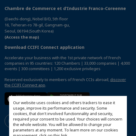
Chambre de Commerce et d’Industrie Franco-Coreenne
(Daechi-dong), Nobel B/D, 5th floor
16, Teheran-ro 78-gil, Gangnam-gu,
Seoul, 06194 (South Korea)
(Access the map)
Download CCIFI Connect application
Accelerate your business with the 1st private network of French
companies in 95 countries: 120 Chambers | 33,000 companies | 4,000
events | 300 committees | 1,200 exclusive privileges
Reserved exclusively to members of French CCIs abroad,
discover
the CCIFI Connect app
.
Our website uses cookies and others trackers to ease it
usage, improve its performance and security. Some
cookies, that don't involved functionnality and security,
required your consent to be used. Your choices will concern
the whole website. You will be allowed to change your
parameters at any moment. To learn more on our cookies
management,
click on this link
.