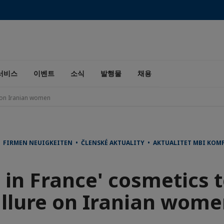
서비스
이벤트
소식
발행물
채용
e on Iranian women
FIRMEN NEUIGKEITEN • ČLENSKÉ AKTUALITY • AKTUALITET MBI KOM
in France' cosmetics 
llure on Iranian wom