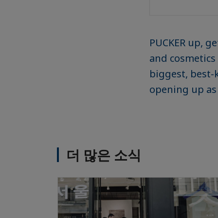
PUCKER up, get
and cosmetics 
biggest, best
opening up as 
더 많은 소식