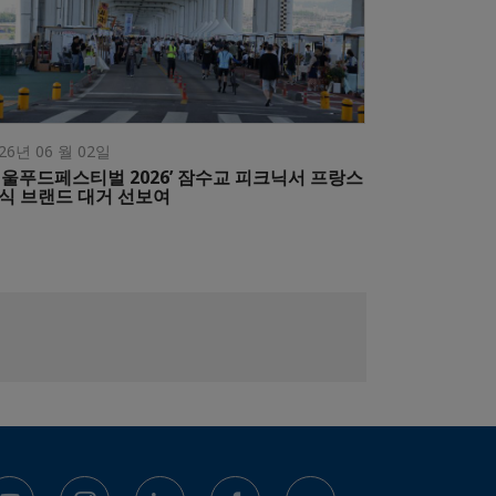
26년 06 월 02일
서울푸드페스티벌 2026’ 잠수교 피크닉서 프랑스
식 브랜드 대거 선보여