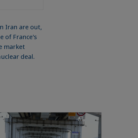
n Iran are out,
e of France's
e market
uclear deal.