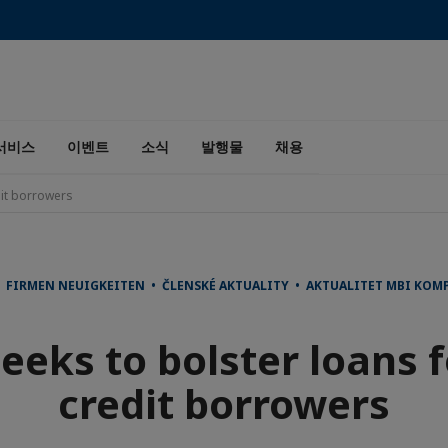
서비스
이벤트
소식
발행물
채용
dit borrowers
FIRMEN NEUIGKEITEN • ČLENSKÉ AKTUALITY • AKTUALITET MBI KOM
eeks to bolster loans 
credit borrowers