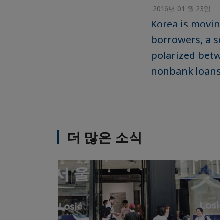
2016년 01 월 23일
Korea is movin
borrowers, a s
polarized betw
nonbank loans
더 많은 소식