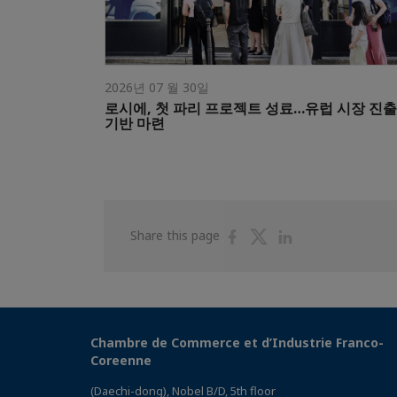
2026년 07 월 30일
로시에, 첫 파리 프로젝트 성료…유럽 시장 진출
기반 마련
Share
Share
Share
Share this page
on
on
on
Facebook
Twitter
Linkedin
Chambre de Commerce et d’Industrie Franco-
Coreenne
(Daechi-dong), Nobel B/D, 5th floor