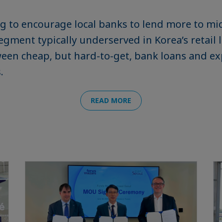
g to encourage local banks to lend more to mi
egment typically underserved in Korea’s retail 
een cheap, but hard-to-get, bank loans and e
.
READ MORE