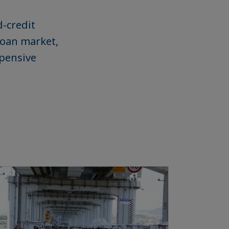
d-credit
loan market,
xpensive