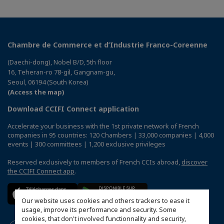
Chambre de Commerce et d’Industrie Franco-Coreenne
(Daechi-dong), Nobel B/D, 5th floor
16, Teheran-ro 78-gil, Gangnam-gu,
Seoul, 06194 (South Korea)
(Access the map)
Download CCIFI Connect application
Accelerate your business with the 1st private network of French
companies in 95 countries: 120 Chambers | 33,000 companies | 4,000
events | 300 committees | 1,200 exclusive privileges
Reserved exclusively to members of French CCIs abroad,
discover
the CCIFI Connect app
.
Our website uses cookies and others trackers to ease it
usage, improve its performance and security. Some
cookies, that don't involved functionnality and security,