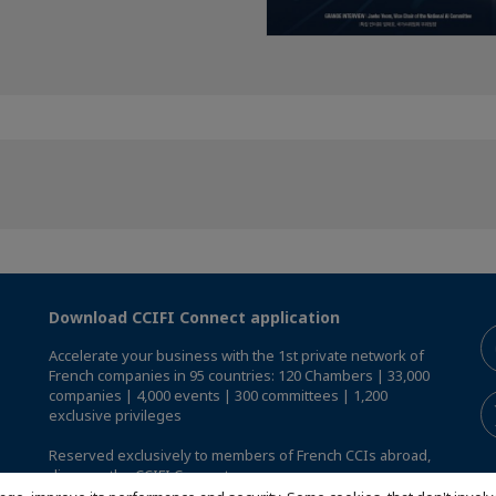
Download CCIFI Connect application
Accelerate your business with the 1st private network of
French companies in 95 countries: 120 Chambers | 33,000
companies | 4,000 events | 300 committees | 1,200
exclusive privileges
Reserved exclusively to members of French CCIs abroad,
discover the CCIFI Connect app
.