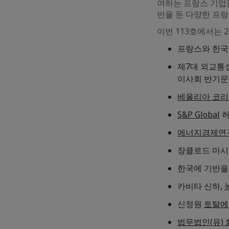
여하는 프랑스 기업
반을 둔 다양한 프
이번 113호에서는 
프랑스와 한국
제7대 외교통상
이사회 반기문
베올리아 코
S&P Global
허
에너지경제연
장클로드 마
한국에 기반을
카비타 신하,
신정원
토탈에
법무법인(유) 