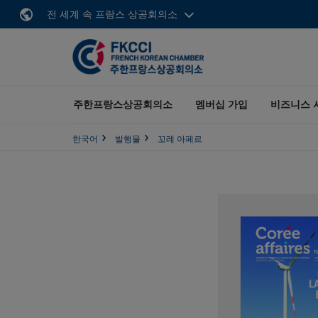
전 세계 속 프랑스 상공회의소
주한프랑스상공회의소
멤버십 가입
비즈니스 
한국어
발행물
꼬레 아페르