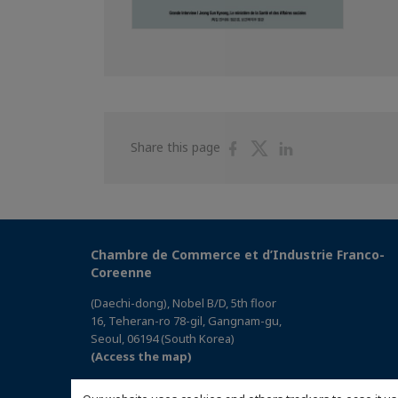
Share
Share
Share
Share this page
on
on
on
Facebook
Twitter
Linkedin
Chambre de Commerce et d’Industrie Franco-
Coreenne
(Daechi-dong), Nobel B/D, 5th floor
16, Teheran-ro 78-gil, Gangnam-gu,
Seoul, 06194 (South Korea)
(Access the map)