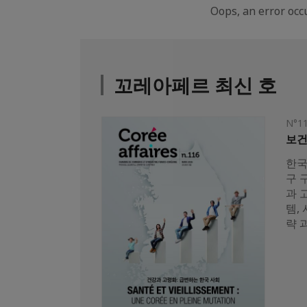
Oops, an error oc
꼬레아페르 최신 호
N°1
보건
한국
구 
과 
템,
략 