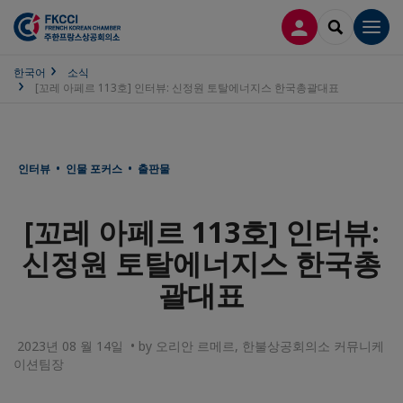
접속
SEARCH
Men
한국어
소식
[꼬레 아페르 113호] 인터뷰: 신정원 토탈에너지스 한국총괄대표
인터뷰 • 인물 포커스 • 출판물
[꼬레 아페르 113호] 인터뷰:
신정원 토탈에너지스 한국총
괄대표
2023년 08 월 14일 • by 오리안 르메르, 한불상공회의소 커뮤니케
이션팀장