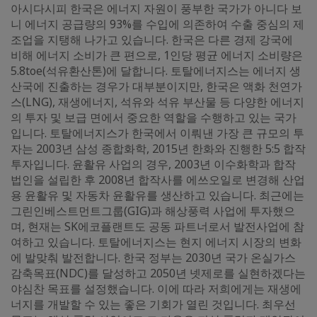
아시다시피 한국은 에너지 자원이 풍부한 국가가 아니다 보
니 에너지 공급량의 93%를 수입에 의존하여 수출 중심의 제
조업을 지탱해 나가고 있습니다. 한국은 다른 경제 강국에
비해 에너지 소비가 큰 편으로, 1인당 평균 에너지 소비량은
5.8toe(석유환산톤)에 달합니다. 토탈에너지스는 에너지 생
산국에 진출하는 경우가 대부분이지만, 한국은 액화 천연가
스(LNG), 재생에너지, 석유와 석유 부산물 등 다양한 에너지
의 투자 및 보급 면에서 중요한 역할을 수행하고 있는 국가
입니다. 토탈에너지스가 한국에서 이뤄낸 가장 큰 규모의 투
자는 2003년 삼성 종합화학, 2015년 한화와 진행한 5:5 합작
투자입니다. 윤활유 사업의 경우, 2003년 이수화학과 합작
법인을 설립한 후 2008년 합작사를 에쓰오일로 변경해 산업
용 윤활유 및 자동차 윤활유를 생산하고 있습니다. 최근에는
그린인베스트먼트그룹(GIG)과 해상풍력 사업에 투자했으
며, 현재는 SK에코플랜트도 공동 파트너로서 발전사업에 참
여하고 있습니다. 토탈에너지스는 현지 에너지 시장의 변화
에 발맞춰 발전합니다. 한국 정부는 2030년 국가 온실가스
감축목표(NDC)를 달성하고 2050년 넷제로를 실현하겠다는
야심찬 목표를 설정했습니다. 이에 따라 저희에게는 재생에
너지를 개발할 수 있는 좋은 기회가 열린 것입니다. 최우선