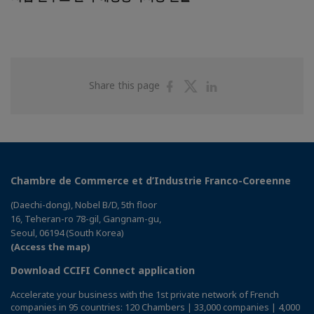
Share
Share
Share
Share this page
on
on
on
Facebook
Twitter
Linkedin
Chambre de Commerce et d’Industrie Franco-Coreenne
(Daechi-dong), Nobel B/D, 5th floor
16, Teheran-ro 78-gil, Gangnam-gu,
Seoul, 06194 (South Korea)
(Access the map)
Download CCIFI Connect application
Accelerate your business with the 1st private network of French
companies in 95 countries: 120 Chambers | 33,000 companies | 4,000