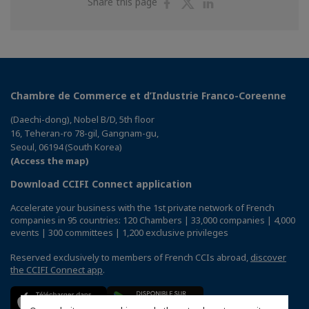
Share
Share
Share
Share this page
on
on
on
Facebook
Twitter
Linkedin
Chambre de Commerce et d’Industrie Franco-Coreenne
(Daechi-dong), Nobel B/D, 5th floor
16, Teheran-ro 78-gil, Gangnam-gu,
Seoul, 06194 (South Korea)
(Access the map)
Download CCIFI Connect application
Accelerate your business with the 1st private network of French
companies in 95 countries: 120 Chambers | 33,000 companies | 4,000
events | 300 committees | 1,200 exclusive privileges
Reserved exclusively to members of French CCIs abroad,
discover
the CCIFI Connect app
.