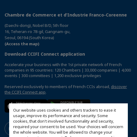
Chambre de Commerce et d’Industrie Franco-Coreenne
(Daechi-dong), Nobel B/D, 5th floor
16, Teheran-ro 78-gil, Gangnam-gu,
Seoul, 06194 (South Korea)
(Access the map)
Download CCIFI Connect application
Accelerate your business with the 1st private network of French
companies in 95 countries: 120 Chambers | 33,000 companies | 4,000
events | 300 committees | 1,200 exclusive privileges
Reserved exclusively to members of French CCIs abroad,
discover
the CCIFI Connect app
.
Our website uses cookies and others trackers to ease it
usage, improve its performance and security. Some
cookies, that don't involved functionnality and security,
required your consent to be used. Your choices will concern
the whole website. You will be allowed to change your