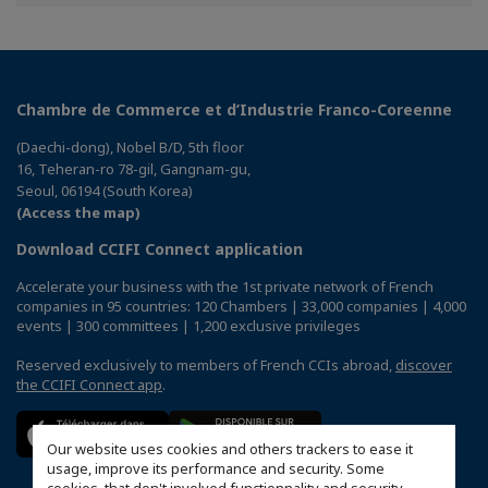
Facebook
Twitter
Linkedin
Chambre de Commerce et d’Industrie Franco-Coreenne
(Daechi-dong), Nobel B/D, 5th floor
16, Teheran-ro 78-gil, Gangnam-gu,
Seoul, 06194 (South Korea)
(Access the map)
Download CCIFI Connect application
Accelerate your business with the 1st private network of French
companies in 95 countries: 120 Chambers | 33,000 companies | 4,000
events | 300 committees | 1,200 exclusive privileges
Reserved exclusively to members of French CCIs abroad,
discover
the CCIFI Connect app
.
Our website uses cookies and others trackers to ease it
usage, improve its performance and security. Some