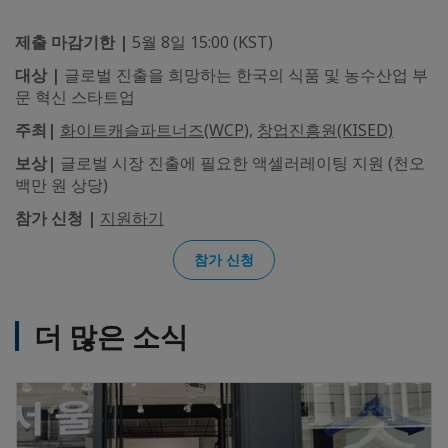
제출 마감기한 |
5월 8일 15:00 (KST)
대상 |
글로벌 진출을 희망하는 한국의 식품 및 농수산업 부
문 혁신 스타트업
주최|
화이트캐슬파트너즈(WCP
),
창업진흥원(KISED)
보상|
글로벌 시장 진출에 필요한 액셀러레이팅 지원 (천오
백만 원 상당)
참가 신청 |
지원하기
참가 신청
더 많은 소식