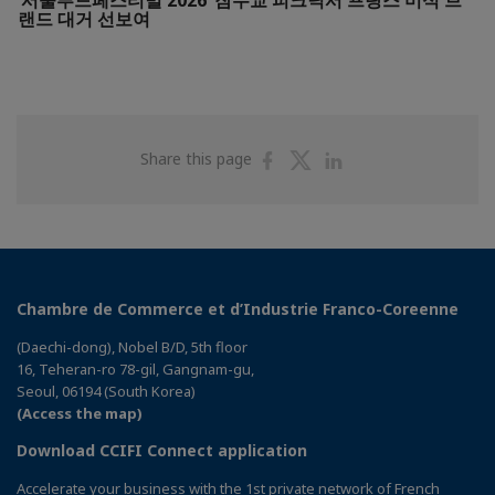
랜드 대거 선보여
Share
Share
Share
Share this page
on
on
on
Facebook
Twitter
Linkedin
Chambre de Commerce et d’Industrie Franco-Coreenne
(Daechi-dong), Nobel B/D, 5th floor
16, Teheran-ro 78-gil, Gangnam-gu,
Seoul, 06194 (South Korea)
(Access the map)
Download CCIFI Connect application
Accelerate your business with the 1st private network of French