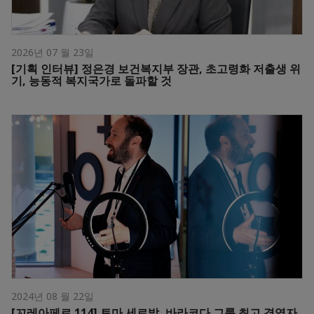
2026년 07 월 23일
[기획 인터뷰] 정은경 보건복지부 장관, 초고령화 저출생 위
기, 능동적 복지국가로 돌파할 것
2024년 08 월 22일
[꼬레아페르 114] 토마 세르발, 바라코다 그룹 최고 경영자