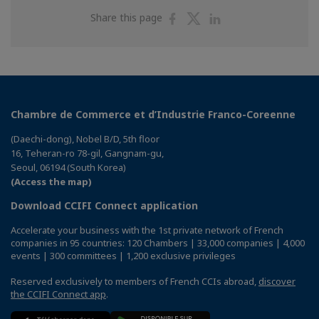
Share
Share
Share
Share this page
on
on
on
Facebook
Twitter
Linkedin
Chambre de Commerce et d’Industrie Franco-Coreenne
(Daechi-dong), Nobel B/D, 5th floor
16, Teheran-ro 78-gil, Gangnam-gu,
Seoul, 06194 (South Korea)
(Access the map)
Download CCIFI Connect application
Accelerate your business with the 1st private network of French
companies in 95 countries: 120 Chambers | 33,000 companies | 4,000
events | 300 committees | 1,200 exclusive privileges
Reserved exclusively to members of French CCIs abroad,
discover
the CCIFI Connect app
.