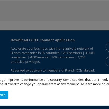
Download CCIFI Connect application
Accelerate your business with the 1st private network of
French companies in 95 countries: 120 Chambers | 33,000
companies | 4,000 events | 300 committees | 1,200
exclusive privileges
Reserved exclusively to members of French CCIs abroad,
discover the CCIFI Connect app
.
age, improve its performance and security. Some cookies, that don't involv
ill be allowed to change your parameters at any moment. To learn more on
mize