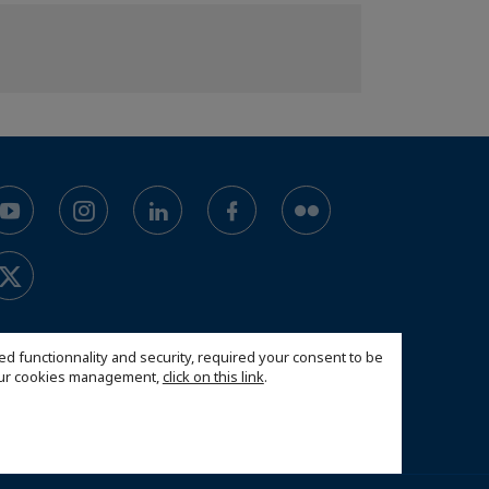
ed functionnality and security, required your consent to be
 our cookies management,
click on this link
.