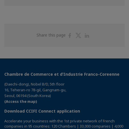
Share
Share
Share
Share this page
on
on
on
Facebook
Twitter
Linkedin
Chambre de Commerce et d’Industrie Franco-Coreenne
(Daechi-dong), Nobel B/D, 5th floor
16, Teheran-ro 78-gil, Gangnam-gu,
Seoul, 06194 (South Korea)
(Access the map)
Download CCIFI Connect application
Accelerate your business with the 1st private network of French
companies in 95 countries: 120 Chambers | 33,000 companies | 4,000