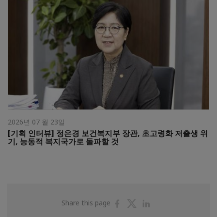
2026년 07 월 23일
[기획 인터뷰] 정은경 보건복지부 장관, 초고령화 저출생 위
기, 능동적 복지국가로 돌파할 것
Share
Share
Share
Share this page
on
on
on