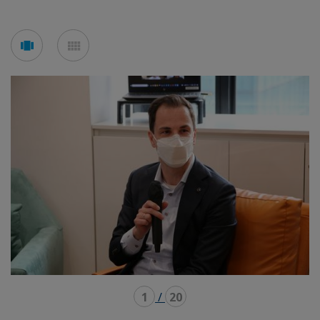
See
See
carousel
mosaic
mode
mode
1
/
20