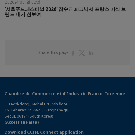
2026년 06 월 02일
‘서울푸드페스티벌 2026’ 잠수교 피크닉서 프랑스 미식 브
랜드 대거 선보여
Share
Share
Share
Share this page
on
on
on
Facebook
Twitter
Linkedin
Chambre de Commerce et d’Industrie Franco-Coreenne
(Daechi-dong), Nobel B/D, 5th floor
16, Teheran-ro 78-gil, Gangnam-gu,
Seoul, 06194 (South Korea)
(Access the map)
Download CCIFI Connect application