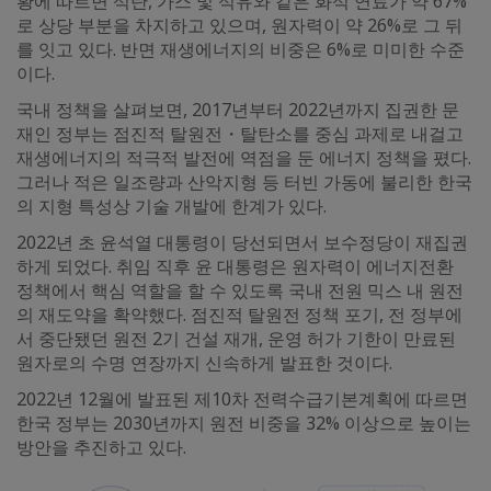
황에 따르면 석탄, 가스 및 석유와 같은 화석 연료가 약 67%
로 상당 부분을 차지하고 있으며, 원자력이 약 26%로 그 뒤
를 잇고 있다. 반면 재생에너지의 비중은 6%로 미미한 수준
이다.
국내 정책을 살펴보면, 2017년부터 2022년까지 집권한 문
재인 정부는 점진적 탈원전・탈탄소를 중심 과제로 내걸고
재생에너지의 적극적 발전에 역점을 둔 에너지 정책을 폈다.
그러나 적은 일조량과 산악지형 등 터빈 가동에 불리한 한국
의 지형 특성상 기술 개발에 한계가 있다.
2022년 초 윤석열 대통령이 당선되면서 보수정당이 재집권
하게 되었다. 취임 직후 윤 대통령은 원자력이 에너지전환
정책에서 핵심 역할을 할 수 있도록 국내 전원 믹스 내 원전
의 재도약을 확약했다. 점진적 탈원전 정책 포기, 전 정부에
서 중단됐던 원전 2기 건설 재개, 운영 허가 기한이 만료된
원자로의 수명 연장까지 신속하게 발표한 것이다.
2022년 12월에 발표된 제10차 전력수급기본계획에 따르면
한국 정부는 2030년까지 원전 비중을 32% 이상으로 높이는
방안을 추진하고 있다.