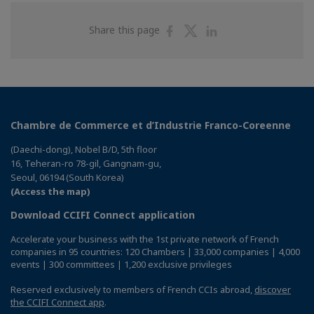
Share
Share
Share
Share this page
on
on
on
Facebook
Twitter
Linkedin
Chambre de Commerce et d’Industrie Franco-Coreenne
(Daechi-dong), Nobel B/D, 5th floor
16, Teheran-ro 78-gil, Gangnam-gu,
Seoul, 06194 (South Korea)
(Access the map)
Download CCIFI Connect application
Accelerate your business with the 1st private network of French
companies in 95 countries: 120 Chambers | 33,000 companies | 4,000
events | 300 committees | 1,200 exclusive privileges
Reserved exclusively to members of French CCIs abroad,
discover
the CCIFI Connect app
.