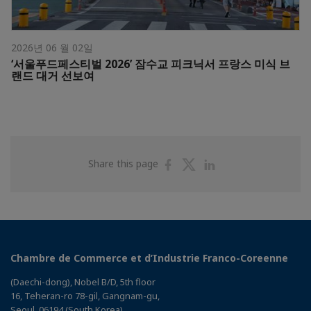
2026년 06 월 02일
‘서울푸드페스티벌 2026’ 잠수교 피크닉서 프랑스 미식 브
랜드 대거 선보여
Share
Share
Share
Share this page
on
on
on
Facebook
Twitter
Linkedin
Chambre de Commerce et d’Industrie Franco-Coreenne
(Daechi-dong), Nobel B/D, 5th floor
16, Teheran-ro 78-gil, Gangnam-gu,
Seoul, 06194 (South Korea)