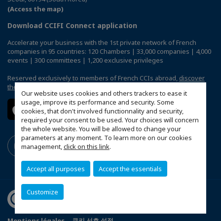
(Access the map)
Download CCIFI Connect application
Accelerate your business with the 1st private network of French
companies in 95 countries: 120 Chambers | 33,000 companies | 4,000
events | 300 committees | 1,200 exclusive privileges
Reserved exclusively to members of French CCIs abroad,
discover
the CCIFI Connect app
.
Our website uses cookies and others trackers to ease it
usage, improve its performance and security. Some
cookies, that don't involved functionnality and security,
required your consent to be used. Your choices will concern
the whole website. You will be allowed to change your
parameters at any moment. To learn more on our cookies
management,
click on this link
.
Accept all purposes
Accept the essentials
Customize
Mentions légales
쿠키 선호 설정