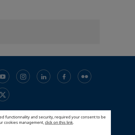
ed functionnality and security, required your consent to be
 our cookies management,
click on this link
.