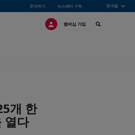
한국말
문의하기
뉴스레터 구독
접속
SEARCH
멤버십 가입
25개 한
 열다