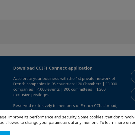
Download CCIFI Connect application
Accelerate your business with the 1st private network of
French companies in 95 countries: 120 Chambers | 33,000
companies | 4,000 events | 300 committees | 1,200
exclusive privileges
Reserved exclusively to members of French CCIs abroad,
discover the CCIFI Connect app
.
age, improve its performance and security. Some cookies, that don't involv
ill be allowed to change your parameters at any moment. To learn more on