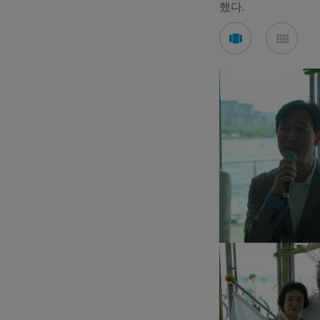
했다.
See
See
carousel
mos
mode
mod