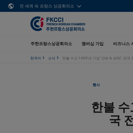
전 세계 속 프랑스 상공회의소
주한프랑스상공회의소
멤버십 가입
비즈니스 
한국어
소식
한불 수교 140주년 기념 ‘건배 & 샹떼!’, 
행사
한불 수교
국 