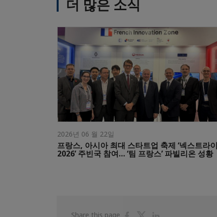
더 많은 소식
2026년 06 월 22일
프랑스, 아시아 최대 스타트업 축제 ‘넥스트라
2026’ 주빈국 참여… ‘팀 프랑스’ 파빌리온 성황
Share
Share
Share
Share this page