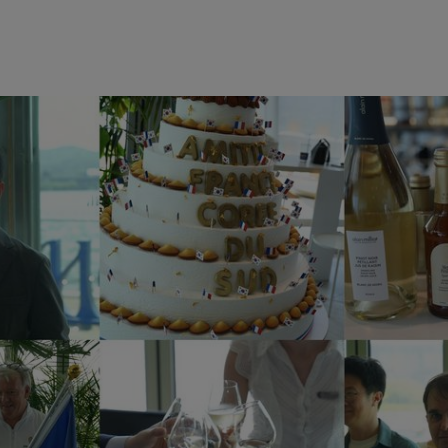
aic
e