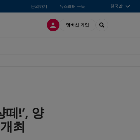
한국말
문의하기
뉴스레터 구독
접속
SEARCH
멤버십 가입
떼!’, 양
 개최