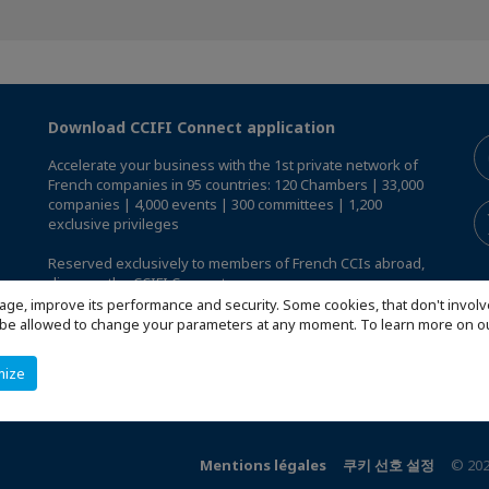
Download CCIFI Connect application
Accelerate your business with the 1st private network of
French companies in 95 countries: 120 Chambers | 33,000
companies | 4,000 events | 300 committees | 1,200
exclusive privileges
Reserved exclusively to members of French CCIs abroad,
discover the CCIFI Connect app
.
age, improve its performance and security. Some cookies, that don't involv
ill be allowed to change your parameters at any moment. To learn more on
mize
Mentions légales
쿠키 선호 설정
© 202