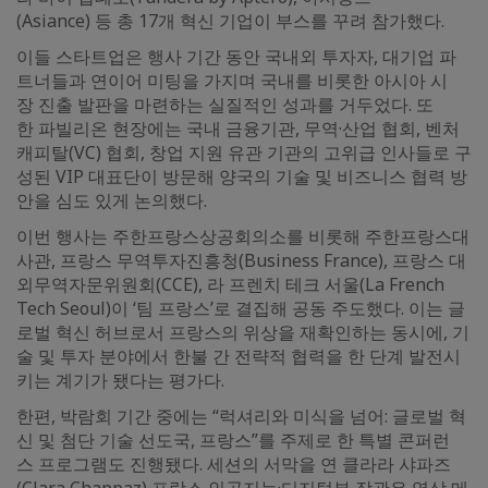
(Asiance) 등 총 17개 혁신 기업이 부스를 꾸려 참가했다.
이들 스타트업은 행사 기간 동안 국내외 투자자, 대기업 파
트너들과 연이어 미팅을 가지며 국내를 비롯한 아시아 시
장 진출 발판을 마련하는 실질적인 성과를 거두었다. 또
한 파빌리온 현장에는 국내 금융기관, 무역·산업 협회, 벤처
캐피탈(VC) 협회, 창업 지원 유관 기관의 고위급 인사들로 구
성된 VIP 대표단이 방문해 양국의 기술 및 비즈니스 협력 방
안을 심도 있게 논의했다.
이번 행사는 주한프랑스상공회의소를 비롯해 주한프랑스대
사관, 프랑스 무역투자진흥청(Business France), 프랑스 대
외무역자문위원회(CCE), 라 프렌치 테크 서울(La French
Tech Seoul)이 ‘팀 프랑스’로 결집해 공동 주도했다. 이는 글
로벌 혁신 허브로서 프랑스의 위상을 재확인하는 동시에, 기
술 및 투자 분야에서 한불 간 전략적 협력을 한 단계 발전시
키는 계기가 됐다는 평가다.
한편, 박람회 기간 중에는 “럭셔리와 미식을 넘어: 글로벌 혁
신 및 첨단 기술 선도국, 프랑스”를 주제로 한 특별 콘퍼런
스 프로그램도 진행됐다. 세션의 서막을 연 클라라 샤파즈