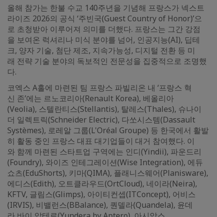
올해 참가는 한불 수교 140주년을 기념해 프랑스가 넥스트
라이즈 2026의 공식 ‘주빈국(Guest Country of Honor)’으
로 초청받아 이루어져 의미를 더했다. 프랑스는 그간 강점
을 보여온 럭셔리나 미식 분야를 넘어, 인공지능(AI), 딥테
크, 양자 기술, 첨단 제조, 지속가능성, 디지털 전환 등 미
래 전략 기술 분야의 독보적인 전문성을 집중적으로 조명했
다.
코엑스 A홀에 마련된 팀 프랑스 파빌리온 내 ‘프랑스 혁
신 존’에는 르노코리아(Renault Korea), 베올리아
(Veolia), 스텔란티스(Stellantis), 탈레스(Thales), 슈나이
더 일렉트릭(Schneider Electric), 다쏘시스템(Dassault
Systèmes), 로레알 그룹(L'Oréal Groupe) 등 한국에서 활발
히 활동 중인 프랑스 대표 대기업들이 대거 참여했다. 이
와 함께 마련된 스타트업 구역에는 인디(Yindii), 파운드리
(Foundry), 와이즈 인테그레이션(Wise Integration), 에듀
쇼츠(EduShorts), 키마(QIMA), 플래니스웨어(Planisware),
에디스(Edith), 오트클라우드(OrtCloud), 네이라(Neira),
KFTV, 글림스(Glimps), 아이티컨셉(ITConcept), 어비스
(IRVIS), 비밸런스(BBalance), 퀀델라(Quandela), 윤데
라 바이 압테로(Yundera by Aptero), 아시앙스