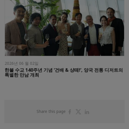
2026년 06 월 02일
한불 수교 140주년 기념 ‘건배 & 샹떼!’, 양국 전통 디저트의
특별한 만남 개최
Share
Share
Share
Share this page
on
on
on
Facebook
Twitter
Linkedin