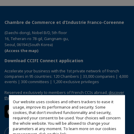
Chambre de Commerce et d’Industrie Franco-Coreenne
(Daechi-dong), Nobel B/D, 5th floor
16, Teheran-ro 78-gil, Gangnam-gu,
Seoul, 06194 (South Korea)
(Access the map)
Download CCIFI Connect application
Accelerate your business with the 1st private network of French
companies in 95 countries: 120 Chambers | 33,000 companies | 4,000
events | 300 committees | 1,200 exclusive privileges
Reserved exclusively to members of French CCIs abroad,
discover
the CCIFI Connect app
.
Our website uses cookies and others trackers to ease it
usage, improve its performance and security. Some
cookies, that don't involved functionnality and security,
required your consent to be used. Your choices will concern
the whole website. You will be allowed to change your
parameters at any moment. To learn more on our cookies