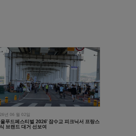
26년 06 월 02일
서울푸드페스티벌 2026’ 잠수교 피크닉서 프랑스
식 브랜드 대거 선보여