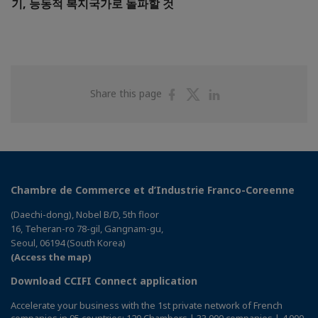
기, 능동적 복지국가로 돌파할 것
Share
Share
Share
Share this page
on
on
on
Facebook
Twitter
Linkedin
Chambre de Commerce et d’Industrie Franco-Coreenne
(Daechi-dong), Nobel B/D, 5th floor
16, Teheran-ro 78-gil, Gangnam-gu,
Seoul, 06194 (South Korea)
(Access the map)
Download CCIFI Connect application
Accelerate your business with the 1st private network of French