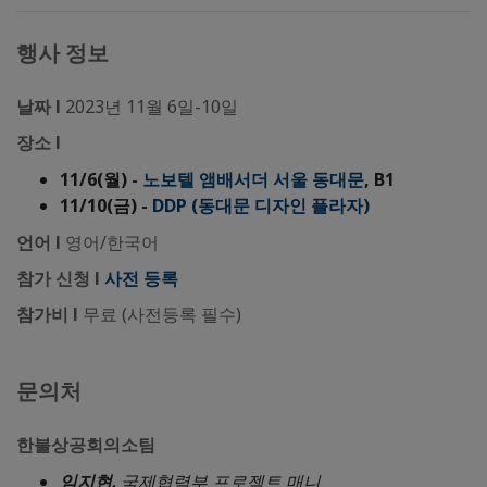
행사 정보
날짜 l
2023년 11월 6일-10일
장소 l
11/6(
월) -
노보텔 앰배서더 서울 동대문
, B1
11/10(
금) -
DDP (동대문 디자인 플라자)
언어 l
영어/한국어
참가 신청 l
사전 등록
참가비 l
무료 (사전등록 필수)
문의처
한불상공회의소팀
임지현,
국제협력부 프로젝트 매니