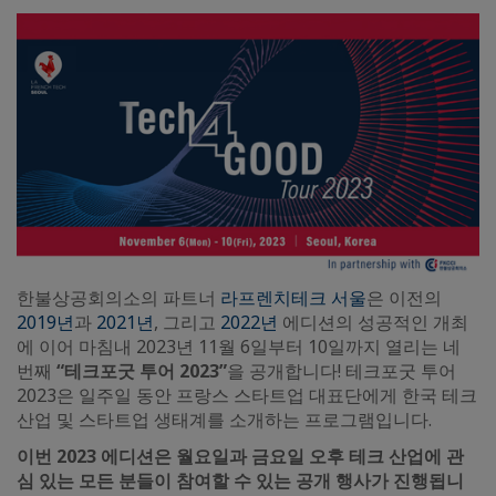
한불상공회의소의 파트너
라프렌치테크 서울
은 이전의
2019년
과
2021년
, 그리고
2022년
에디션의 성공적인 개최
에 이어 마침내 2023년 11월 6일부터 10일까지 열리는 네
번째
“테크포굿 투어 2023”
을 공개합니다! 테크포굿 투어
2023은 일주일 동안 프랑스 스타트업 대표단에게 한국 테크
산업 및 스타트업 생태계를 소개하는 프로그램입니다.
이번 2023 에디션은 월요일과 금요일 오후 테크 산업에 관
심 있는 모든 분들이 참여할 수 있는 공개 행사가 진행됩니