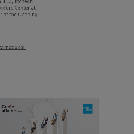
h IFEZ, Incheon
anford Center at
r at the Opening
ternational-