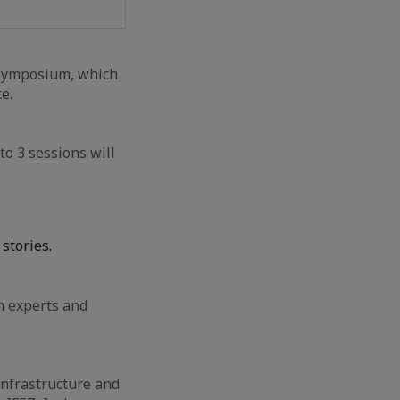
l Symposium, which
e.
o 3 sessions will
stories.
m experts and
Infrastructure and