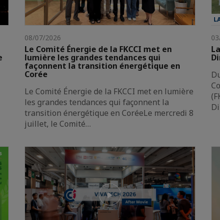
L
08/07/2026
03
Le Comité Énergie de la FKCCI met en
La
e
lumière les grandes tendances qui
Di
façonnent la transition énergétique en
Corée
Du
Co
Le Comité Énergie de la FKCCI met en lumière
(F
les grandes tendances qui façonnent la
Di
transition énergétique en CoréeLe mercredi 8
juillet, le Comité…