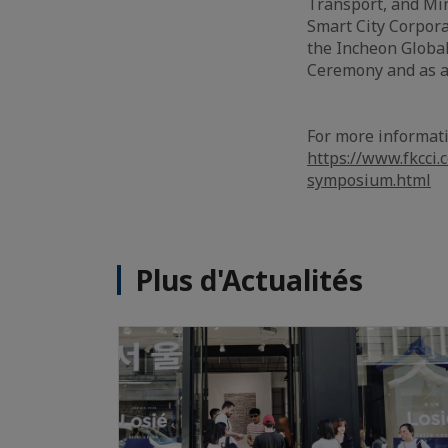
Transport, and Min
Smart City Corpora
the Incheon Globa
Ceremony and as a
For more informati
https://www.fkcci.
symposium.html
Plus d'Actualités