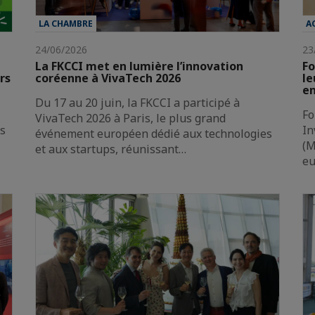
LA CHAMBRE
A
24/06/2026
23
La FKCCI met en lumière l’innovation
Fo
rs
coréenne à VivaTech 2026
le
en
Du 17 au 20 juin, la FKCCI a participé à
Fo
VivaTech 2026 à Paris, le plus grand
es
In
événement européen dédié aux technologies
(M
et aux startups, réunissant…
e