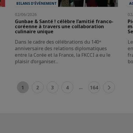
BILANS D’ÉVÈNEMENT
A
02/06/2026
02
Gunbae & Santé ! célèbre l’amitié franco-
Pi
coréenne à travers une collaboration
ma
culinaire unique
Se
Dans le cadre des célébrations du 140ᵉ
Le
anniversaire des relations diplomatiques
en
entre la Corée et la France, la FKCCI a eu le
fr
plaisir d’organiser…
bo
...
1
2
3
4
164