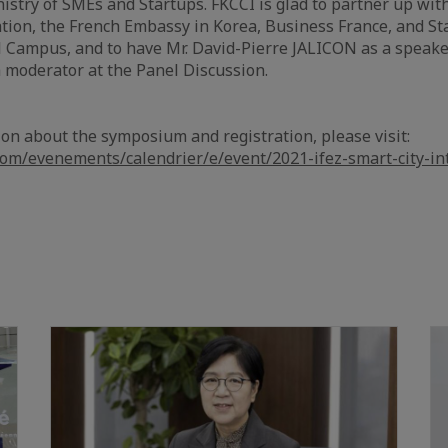
istry of SMEs and Startups. FKCCI is glad to partner up wit
tion, the French Embassy in Korea, Business France, and St
l Campus, and to have Mr. David-Pierre JALICON as a speake
 moderator at the Panel Discussion.
on about the symposium and registration, please visit:
com/evenements/calendrier/e/event/2021-ifez-smart-city-in