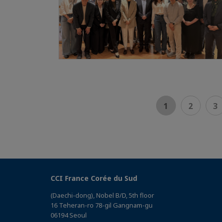
1
2
3
CCI France Corée du Sud
(Daechi-dong), Nobel B/D, 5th floor
16 Teheran-ro 78-gil Gangnam-gu
06194 Seoul