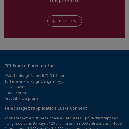
compte Flickr
PHOTOS
CCI France Corée du Sud
(Daechi-dong), Nobel B/D, 5th floor
16 Teheran-ro 78-gil Gangnam-gu
06194 Seoul
South Korea
(Accéder au plan)
Téléchargez l’application CCIFI Connect
Accélérez votre business grâce au 1er réseau privé d'entreprises
françaises dans 95 pays : 120 chambres | 33 000 entreprises | 4 000
événements | 300 comités | 1 200 avantages exclusifs