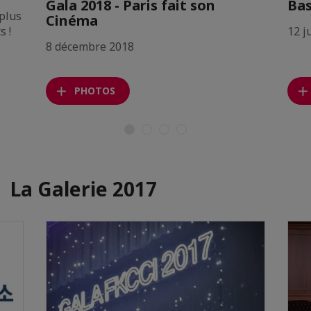
Gala 2018 - Paris fait son
Bas
 plus
Cinéma
s !
12 j
8 décembre 2018
PHOTOS
La Galerie 2017