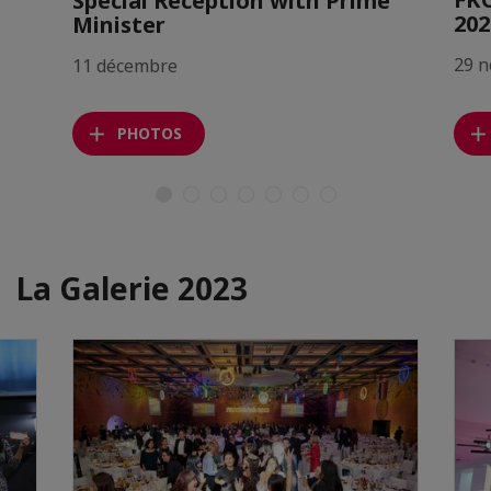
Special Reception with Prime
202
Minister
29 
11 décembre
PHOTOS
La Galerie 2023