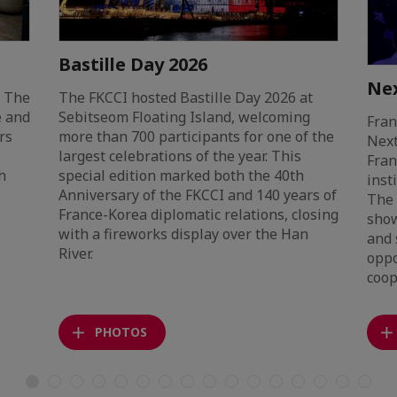
Bastille Day 2026
Nex
. The
The FKCCI hosted Bastille Day 2026 at
 and
Sebitseom Floating Island, welcoming
Fran
rs
more than 700 participants for one of the
Next
largest celebrations of the year. This
Fran
h
special edition marked both the 40th
inst
Anniversary of the FKCCI and 140 years of
The 
France-Korea diplomatic relations, closing
show
with a fireworks display over the Han
and 
River.
oppo
coop
PHOTOS