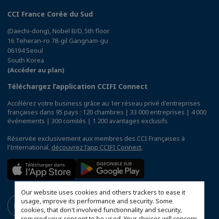
CCI France Corée du Sud
(Daechi-dong), Nobel B/D, 5th floor
16 Teheran-ro 78-gil Gangnam-gu
06194 Seoul
South Korea
(Accéder au plan)
Téléchargez l’application CCIFI Connect
Accélérez votre business grâce au 1er réseau privé d'entreprises
françaises dans 95 pays : 120 chambres | 33 000 entreprises | 4 000
événements | 300 comités | 1 200 avantages exclusifs
Réservée exclusivement aux membres des CCI Françaises à
l'International,
découvrez l'app CCIFI Connect
.
Our website uses cookies and others trackers to ease it
usage, improve its performance and security. Some
cookies, that don't involved functionnality and security,
required your consent to be used. Your choices will concern