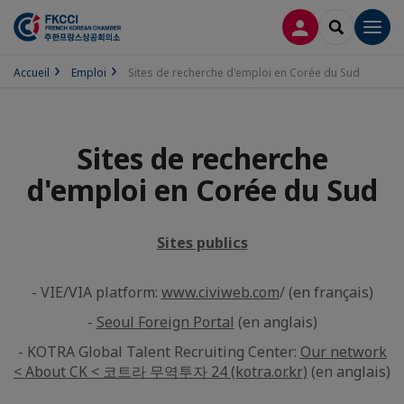
CONNEXION
RECHERCH
Men
Accueil
Emploi
Sites de recherche d'emploi en Corée du Sud
Sites de recherche
d'emploi en Corée du Sud
Sites publics
- VIE/VIA platform:
www.civiweb.com
/ (en français)
-
Seoul Foreign Portal
(en anglais)
- KOTRA Global Talent Recruiting Center:
Our network
< About CK < 코트라 무역투자 24 (kotra.or.kr)
(en anglais)