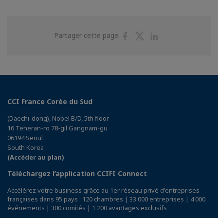
Partager
Partager
Partager
Partager cette page
sur
sur
sur
Facebook
Twitter
Linkedin
CCI France Corée du Sud
(Daechi-dong), Nobel B/D, 5th floor
16 Teheran-ro 78-gil Gangnam-gu
06194 Seoul
South Korea
(Accéder au plan)
Téléchargez l’application CCIFI Connect
Accélérez votre business grâce au 1er réseau privé d'entreprises
françaises dans 95 pays : 120 chambres | 33 000 entreprises | 4 000
événements | 300 comités | 1 200 avantages exclusifs