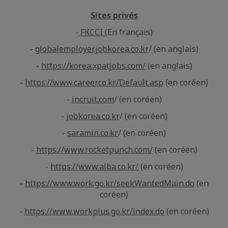
Sites privés
-
FKCCI
(En français)
-
globalemployer.jobkorea.co.kr
/ (en anglais)
-
https://korea.xpatjobs.com/
(en anglais)
-
https://www.career.co.kr/Default.asp
(en coréen)
-
incruit.com
/ (en coréen)
-
jobkorea.co.kr
/ (en coréen)
-
saramin.co.kr
/ (en coréen)
-
https://www.rocketpunch.com/
(en coréen)
-
https://www.alba.co.kr/
(en coréen)
-
https://www.work.go.kr/seekWantedMain.do
(en
coréen)
-
https://www.workplus.go.kr/index.do
(en coréen)