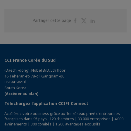
Partager
Partager
Partager
Partager cette page
sur
sur
sur
Facebook
Twitter
Linkedin
CCI France Corée du Sud
(Daechi-dong), Nobel B/D, 5th floor
16 Teheran-ro 78-gil Gangnam-gu
06194 Seoul
South Korea
(Accéder au plan)
Téléchargez l’application CCIFI Connect
Accélérez votre business grâce au 1er réseau privé d'entreprises
françaises dans 95 pays : 120 chambres | 33 000 entreprises | 4 000
événements | 300 comités | 1 200 avantages exclusifs