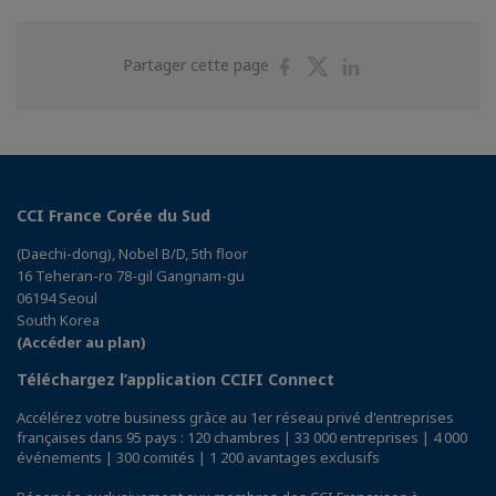
Partager
Partager
Partager
Partager cette page
sur
sur
sur
Facebook
Twitter
Linkedin
CCI France Corée du Sud
(Daechi-dong), Nobel B/D, 5th floor
16 Teheran-ro 78-gil Gangnam-gu
06194 Seoul
South Korea
(Accéder au plan)
Téléchargez l’application CCIFI Connect
Accélérez votre business grâce au 1er réseau privé d'entreprises
françaises dans 95 pays : 120 chambres | 33 000 entreprises | 4 000
événements | 300 comités | 1 200 avantages exclusifs