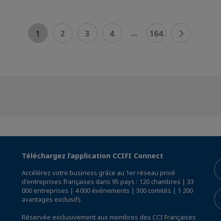
...
1
2
3
4
164
Téléchargez l’application CCIFI Connect
Accélérez votre business grâce au 1er réseau privé
d'entreprises françaises dans 95 pays : 120 chambres | 33
000 entreprises | 4 000 événements | 300 comités | 1 200
avantages exclusifs
Réservée exclusivement aux membres des CCI Françaises