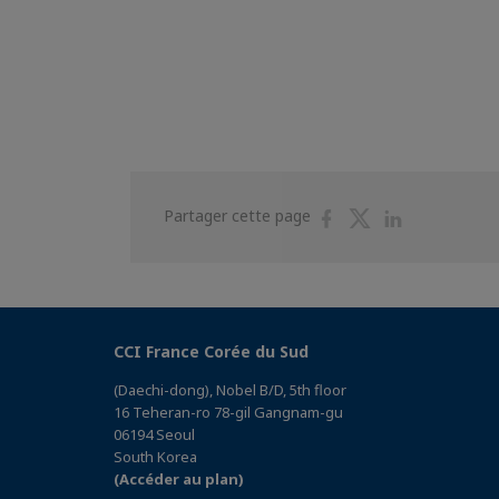
Partager
Partager
Partager
Partager cette page
sur
sur
sur
Facebook
Twitter
Linkedin
CCI France Corée du Sud
(Daechi-dong), Nobel B/D, 5th floor
16 Teheran-ro 78-gil Gangnam-gu
06194 Seoul
South Korea
(Accéder au plan)