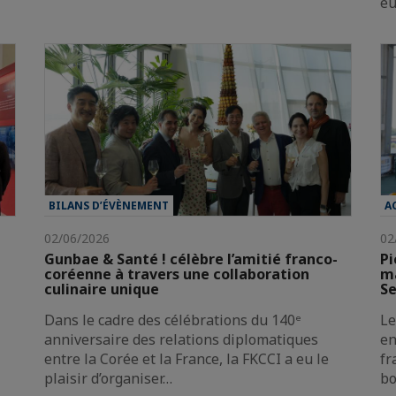
e
BILANS D’ÉVÈNEMENT
A
02/06/2026
02
Gunbae & Santé ! célèbre l’amitié franco-
Pi
coréenne à travers une collaboration
ma
culinaire unique
Se
Dans le cadre des célébrations du 140ᵉ
Le
anniversaire des relations diplomatiques
en
entre la Corée et la France, la FKCCI a eu le
fr
plaisir d’organiser…
bo