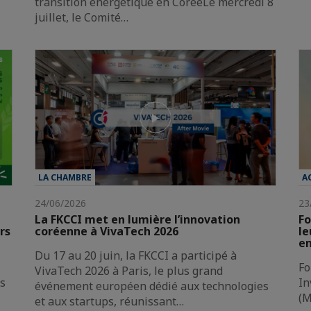
transition énergétique en CoréeLe mercredi 8
juillet, le Comité…
LA CHAMBRE
A
24/06/2026
23
La FKCCI met en lumière l’innovation
Fo
rs
coréenne à VivaTech 2026
le
en
Du 17 au 20 juin, la FKCCI a participé à
Fo
VivaTech 2026 à Paris, le plus grand
es
In
événement européen dédié aux technologies
(M
et aux startups, réunissant…