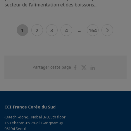
secteur de l’alimentation et des boissons…
...
1
2
3
4
164
Partager
Partager
Partager
Partager cette page
sur
sur
sur
Facebook
Twitter
Linkedin
CCI France Corée du Sud
(Daechi-dong), Nobel B/D, 5th floor
16 Teheran-ro 78-gil Gangnam-gu
06194 Seoul