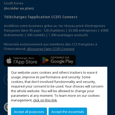
South Korea
(Accéder au plan)
Téléchargez l’application CCIFI Connect
Accélérez votre business grâce au 1er réseau privé d'entreprises
françaises dans 95 pays : 120 chambres | 33 000 entreprises | 4 000
événements | 300 comités | 1 200 avantages exclusifs
Réservée exclusivement aux membres des CCI Françaises à
l'International,
découvrez l'app CCIFI Connect
.
Our website uses cookies and others trackers to ease it
usage, improve its performance and security. Some
cookies, that don't involved functionnality and security,
required your consent to be used. Your choices will concern
the whole website. You will be allowed to change your
parameters at any moment. To learn more on our cookies
management,
click on this link
.
Accept all purposes
Accept the essentials