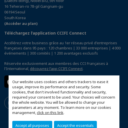
(Daechi-dong), Nobel B/D, 5th floor
16 Teheran-ro 78-gil Gangnam-gu
06194 Seoul
South Korea
(Accéder au plan)
Téléchargez l’application CCIFI Connect
Accélérez votre business grâce au 1er réseau privé d'entreprises
françaises dans 95 pays : 120 chambres | 33 000 entreprises | 4 000
événements | 300 comités | 1 200 avantages exclusifs
Réservée exclusivement aux membres des CCI Françaises à
l'International,
découvrez l'app CCIFI Connect
.
Our website uses cookies and others trackers to ease it
usage, improve its performance and security. Some
cookies, that don't involved functionnality and security,
required your consent to be used. Your choices will concern
the whole website. You will be allowed to change your
parameters at any moment. To learn more on our cookies
management,
click on this link
.
Accept all purposes
Accept the essentials