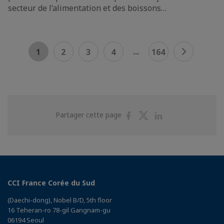
secteur de l’alimentation et des boissons…
...
1
2
3
4
164
Partager
Partager
Partager
Partager cette page
sur
sur
sur
Facebook
Twitter
Linkedin
CCI France Corée du Sud
(Daechi-dong), Nobel B/D, 5th floor
16 Teheran-ro 78-gil Gangnam-gu
06194 Seoul