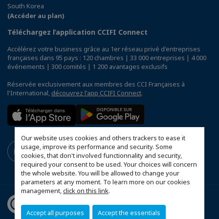
South Korea
(Accéder au plan)
Téléchargez l’application CCIFI Connect
Accélérez votre business grâce au 1er réseau privé d'entreprises
françaises dans 95 pays : 120 chambres | 33 000 entreprises | 4 000
événements | 300 comités | 1 200 avantages exclusifs
Réservée exclusivement aux membres des CCI Françaises à
l'International,
découvrez l'app CCIFI Connect
.
Our website uses cookies and others trackers to ease it
usage, improve its performance and security. Some
cookies, that don't involved functionnality and security,
required your consent to be used. Your choices will concern
the whole website. You will be allowed to change your
parameters at any moment. To learn more on our cookies
management,
click on this link
.
Accept all purposes
Accept the essentials