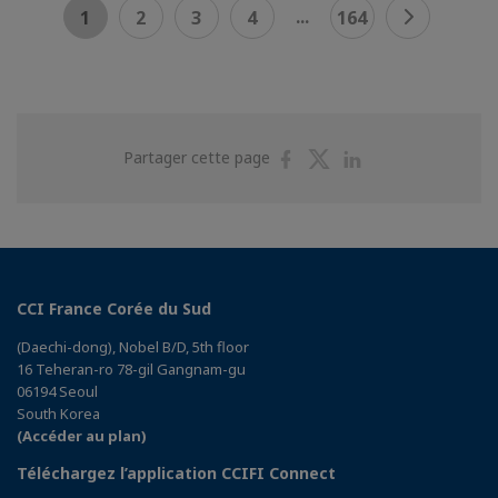
...
1
2
3
4
164
Partager
Partager
Partager
Partager cette page
sur
sur
sur
Facebook
Twitter
Linkedin
CCI France Corée du Sud
(Daechi-dong), Nobel B/D, 5th floor
16 Teheran-ro 78-gil Gangnam-gu
06194 Seoul
South Korea
(Accéder au plan)
Téléchargez l’application CCIFI Connect