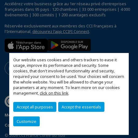
Accélérez votre business grâce au 1er réseau privé d'entreprises
françaises dans 95 pays : 120 chambres | 33 000 entreprises | 4 000
événements | 300 comités | 1 200 avantages exclusifs
Réservée exclusivement aux membres des CCI Françaises à
l'International,
découvrez l'app CCIFI Connect
.
Our website uses cookies and others trackers to ease it
usage, improve its performance and security. Some
cookies, that don't involved functionnality and security,
required your consent to be used. Your choices will concern
the whole website. You will be allowed to change your
parameters at any moment. To learn more on our cookies
management,
click on this link
.
Accept all purposes
Accept the essentials
Mentions légales
Politique de confidentialité
Customize
Configurer vos préférences cookies
© 2026 CCI France Corée du Sud