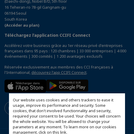
(Daechi-dong), Nobel B/D, 5th floor
16 Teheran-ro 78-gil Gangnam-gu
06194 Seoul
South Korea
(Accéder au plan)
Téléchargez l’application CCIFI Connect
Accélérez votre business grâce au 1er réseau privé d'entreprises
françaises dans 95 pays : 120 chambres | 33 000 entreprises | 4 000
événements | 300 comités | 1 200 avantages exclusifs
Réservée exclusivement aux membres des CCI Françaises à
l'International,
découvrez l'app CCIFI Connect
.
Our website uses cookies and others trackers to ease it
usage, improve its performance and security. Some
cookies, that don't involved functionnality and security,
required your consent to be used. Your choices will concern
the whole website. You will be allowed to change your
parameters at any moment. To learn more on our cookies
management,
click on this link
.