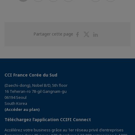
Partager
Partager
Partager
Partager cette page
sur
sur
sur
Facebook
Twitter
Linkedin
CCI France Corée du Sud
(Daechi-dong), Nobel B/D, 5th floor
16 Teheran-ro 78-gil Gangnam-gu
06194 Seoul
South Korea
(Accéder au plan)
Téléchargez l’application CCIFI Connect
Accélérez votre business grâce au 1er réseau privé d'entreprises