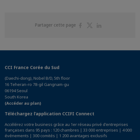
Partager
Partager
Partager
Partager cette page
sur
sur
sur
Facebook
Twitter
Linkedin
CCI France Corée du Sud
(Daechi-dong), Nobel B/D, 5th floor
16 Teheran-ro 78-gil Gangnam-gu
06194 Seoul
South Korea
(Accéder au plan)
Téléchargez l’application CCIFI Connect
Accélérez votre business grâce au 1er réseau privé d'entreprises
françaises dans 95 pays : 120 chambres | 33 000 entreprises | 4 000
événements | 300 comités | 1 200 avantages exclusifs