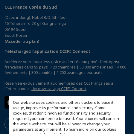
CCI France Corée du Sud
(Daechi-dong), Nobel B/D, 5th floor
16 Teheran-ro 78-gil Gangnam-gu
06194 Seoul
South Korea
(Accéder au plan)
Téléchargez l’application CCIFI Connect
Accélérez votre business grâce au 1er réseau privé d'entreprises
françaises dans 95 pays : 120 chambres | 33 000 entreprises | 4 000
événements | 300 comités | 1 200 avantages exclusifs
Réservée exclusivement aux membres des CCI Françaises à
l'International,
découvrez l'app CCIFI Connect
.
Our website uses cookies and others trackers to ease it
usage, improve its performance and security. Some
cookies, that don't involved functionnality and security,
required your consent to be used. Your choices will concern
the whole website. You will be allowed to change your
parameters at any moment. To learn more on our cookies