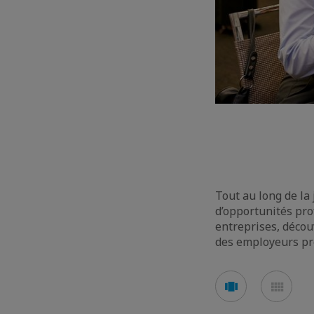
Tout au long de la
d’opportunités pro
entreprises, décou
des employeurs pré
Voir
Voir
en
en
mode
mod