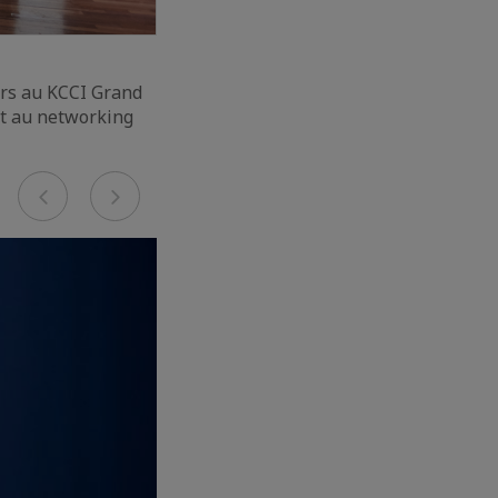
urs au KCCI Grand
et au networking
Previous
Next