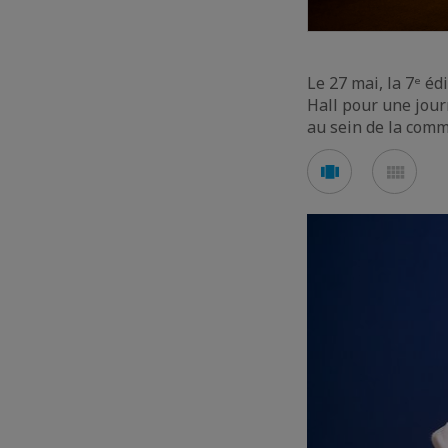
Le 27 mai, la 7ᵉ é
Hall pour une jou
au sein de la comm
Voir
Voir
en
en
mode
mod
carousel
mos